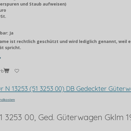
erspuren und Staub aufweisen)
Euro
9 % MwSt.
orto
bar: Ja
me ist rechtlich geschützt und wird lediglich genannt, weil e
t spricht.
rb
pur N 13253 (51 3253 00) DB Gedeckter Güter
ndkosten
 51 3253 00, Ged. Güterwagen Gklm 1