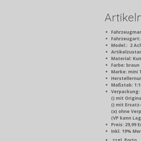
Artike
Fahrzeugmar
Fahrzeugart
Model.: 2 A
Artikelzusta
Material: Kun
Farbe: braun
Marke: mini 
Herstellernu
Maßstab: 1:1
Verpackung:
() mit Origi
() mit Ersat
(x) ohne Ver
(VP kann Lag
Preis: 29,99 
Inkl. 19% MwS
zzgl. Porto