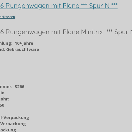
66 Rungenwagen mit Plane *** Spur N ***
ndkosten
66 Rungenwagen mit Plane Minitrix *** Spur N
hlung: 10+Jahre
and: Gebrauchtware
ummer: 3266
ein
jahr
:
60
nal-Verpackung
z-Verpackung
rpackung