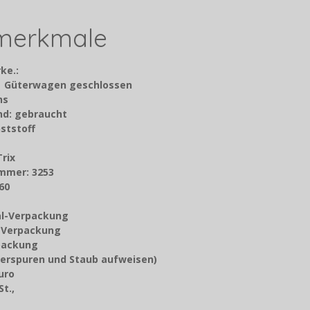
lmerkmale
ke.:
: Güterwagen geschlossen
chs
nd: gebraucht
ststoff
Trix
mmer: 3253
60
nal-Verpackung
z-Verpackung
packung
erspuren und Staub aufweisen)
Euro
t.,