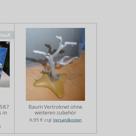
rkauft
5587
Baum Vertroknet ohne
 in
weiteren zubehör
6,95 €
zzgl.
Versandkosten
n