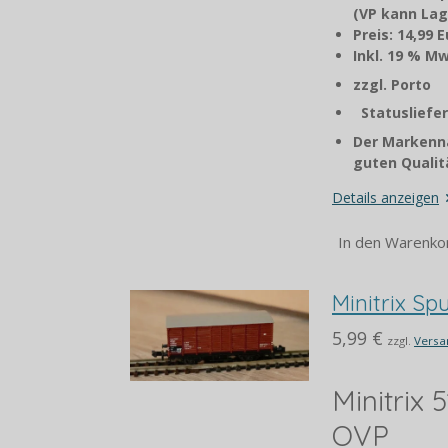
(VP kann Lag
Preis: 14,99 
Inkl. 1
zzgl. P
Statusliefer
Der Markenna
guten Qualitä
Details anzeigen
In den Warenko
Minitrix S
5,99 €
zzgl.
Versa
Minitrix
OVP