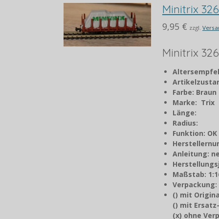
Minitrix 32
9,95 €
zzgl.
Versa
Minitrix 32
Altersempfe
Artikelzust
Farbe: Braun
Marke: Trix
Länge:
Radius:
Funktion: OK
Herstellern
Anleitung: n
Herstellungs
Maßstab: 1:1
Verpackung:
() mit Origi
() mit Ersat
(x) ohne Ve