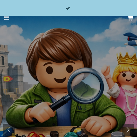
Wir haben jetzt auch Hot Wheels, Matchbox, im Angebot....
Zum
und Playmobil und für Playmobil Ersatzteile.
Hauptinhalt
springen