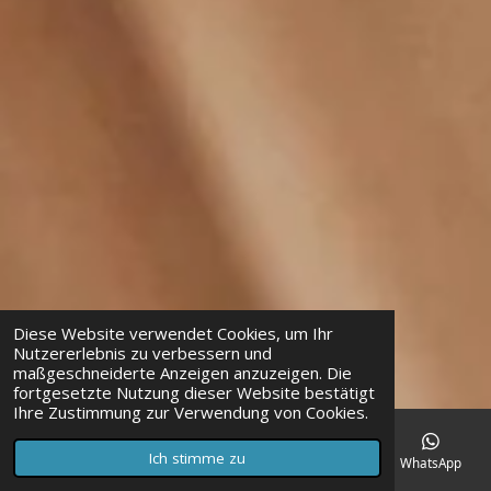
Diese Website verwendet Cookies, um Ihr
Nutzererlebnis zu verbessern und
maßgeschneiderte Anzeigen anzuzeigen. Die
fortgesetzte Nutzung dieser Website bestätigt
Ihre Zustimmung zur Verwendung von Cookies.
Ich stimme zu
E-Mail
Telefon
Karte
Facebook
WhatsApp