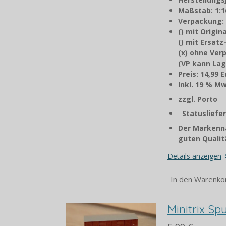
Maßstab: 1:1
Verpackung:
() mit Origi
() mit Ersat
(x) ohne Ve
(VP kann Lag
Preis: 14,99 
Inkl. 1
zzgl. P
Statusliefer
Der Markenna
guten Qualitä
Details anzeigen
In den Warenko
Minitrix S