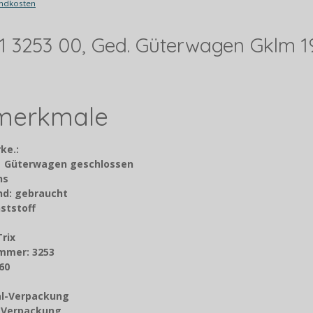
ndkosten
 51 3253 00, Ged. Güterwagen Gklm 1
lmerkmale
ke.:
: Güterwagen geschlossen
chs
nd: gebraucht
ststoff
Trix
mmer: 3253
60
nal-Verpackung
z-Verpackung