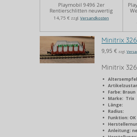
Playmobil 9496 2er
Pla
Rentierschlitten neuwertig
We
14,75 €
zzgl.
Versandkosten
Minitrix 32
9,95 €
zzgl.
Versa
Minitrix 32
Altersempfe
Artikelzust
Farbe: Braun
Marke: Trix
Länge:
Radius:
Funktion: OK
Herstellern
Anleitung: n
Herstellungs