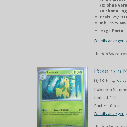
(x) ohne Ver
(VP kann Lag
Preis: 29,99 
Inkl. 19% MwS
zzgl. Porto
Details anzeigen
In den Warenko
Pokemon M
0,03 €
zzgl.
Versa
Pokemon Sammel
Lorblatt 110
Runterdrücken
Details anzeigen
In den Warenko