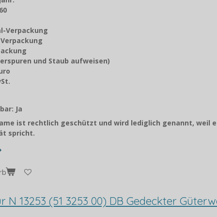
60
nal-Verpackung
z-Verpackung
rpackung
erspuren und Staub aufweisen)
Euro
9 % MwSt.
orto
bar: Ja
me ist rechtlich geschützt und wird lediglich genannt, weil e
t spricht.
rb
pur N 13253 (51 3253 00) DB Gedeckter Güter