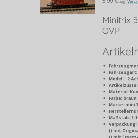
5,99 €
zzgl.
Versa
Minitrix
OVP
Artike
Fahrzeugmar
Fahrzeugart
Model.: 2 A
Artikelzusta
Material: Kun
Farbe: braun
Marke: mini 
Herstellernu
Maßstab: 1:1
Verpackung:
() mit Origi
() mit Ersat