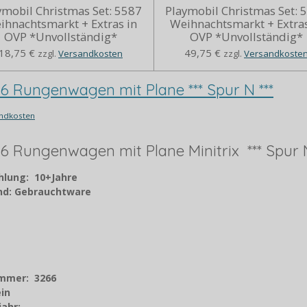
ymobil Christmas Set: 5587
Playmobil Christmas Set: 
ihnachtsmarkt + Extras in
Weihnachtsmarkt + Extras
OVP *Unvollständig*
OVP *Unvollständig*
18,75 €
49,75 €
zzgl.
Versandkosten
zzgl.
Versandkoste
66 Rungenwagen mit Plane *** Spur N ***
ndkosten
66 Rungenwagen mit Plane Minitrix *** Spur N
hlung: 10+Jahre
and: Gebrauchtware
ummer: 3266
ein
jahr
: