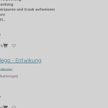
packung
erspuren und Staub aufweisen)
Euro
t.,
rb
ega - Entwikung
ndkosten
kartenspiel
rb