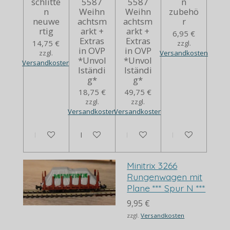
schlitte
5587
5587
n
n
Weihn
Weihn
zubehö
neuwe
achtsm
achtsm
r
rtig
arkt +
arkt +
6,95 €
Extras
Extras
14,75 €
zzgl.
in OVP
in OVP
zzgl.
Versandkosten
*Unvol
*Unvol
Versandkosten
lständi
lständi
g*
g*
18,75 €
49,75 €
zzgl.
zzgl.
Versandkosten
Versandkosten
In den Warenkorb
In den Warenkorb
Bei Verfügbarkeit benachrich
In den Warenko
Minitrix 3266
Rungenwagen mit
Plane *** Spur N ***
9,95 €
zzgl.
Versandkosten