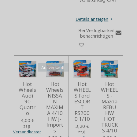
Details anzeigen
Bei Verfügbarkeit
benachrichtigen
Ausverkauft
Hot
Hot
Hot
Hot
Wheels
Wheels
WHEEL
WHEEL
Audi
NISSA
S Ford
S -
90
N
ESCOR
Mazda
Quattr
MAXIM
T
REBU
o
A 4/10
RS200
HW
HW j-
0 1/10
HOT
4,00 €
Import
TRUCK
3,20 €
zzgl.
s
S 4/10
Versandkosten
zzgl.