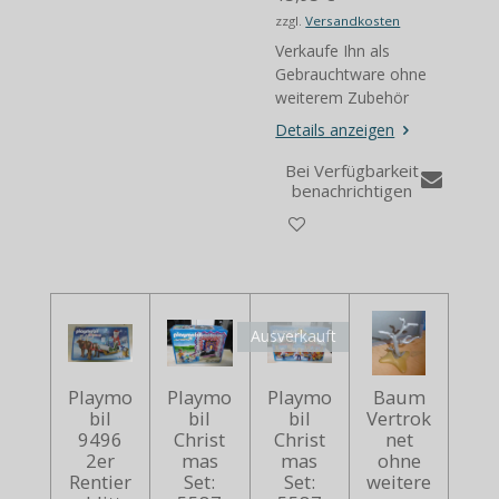
zzgl.
Versandkosten
Verkaufe Ihn als
Gebrauchtware ohne
weiterem Zubehör
Details anzeigen
Bei Verfügbarkeit
benachrichtigen
Ausverkauft
Playmo
Playmo
Playmo
Baum
bil
bil
bil
Vertrok
9496
Christ
Christ
net
2er
mas
mas
ohne
Rentier
Set:
Set:
weitere