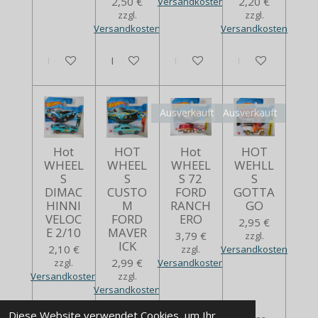
2,50 €
2,20 €
Versandkosten
zzgl.
zzgl.
Versandkosten
Versandkosten
In den Warenkorb
Bei Verfügbarkeit benachrichtigen
In den Warenkorb
In den Warenko
Ausverkauft
Ausverkauft
Hot
HOT
Hot
HOT
WHEEL
WHEEL
WHEEL
WEHLL
S
S
S 72
S
DIMAC
CUSTO
FORD
GOTTA
HINNI
M
RANCH
GO
VELOC
FORD
ERO
2,95 €
E 2/10
MAVER
3,79 €
zzgl.
ICK
2,10 €
zzgl.
Versandkosten
2,99 €
zzgl.
Versandkosten
Versandkosten
zzgl.
Versandkosten
Diese Website verwendet Cookies, um Ihr