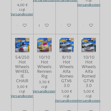
Versandkosten
Versandkosten
zzgl.
4,00 €
Versandkosten
zzgl.
Versandkosten
In den Warenkorb
Bei Verfügbarkeit benachrichtigen
In den Warenkorb
In den Warenko
54/250
10/10
8/10
10/10
Hot
Hot
Hot
Hot
Wheels
Wheels
Wheels
Wheels
WHEEL
Rennen
Alfa
Alfa
IE
Rig
Romeo
Romed
CHAIR
GTV6
GTV6
3,50 €
3.0
3.0
3,00 €
zzgl.
5,00 €
5,00 €
zzgl.
Versandkosten
Versandkosten
zzgl.
zzgl.
Versandkosten
Versandkosten