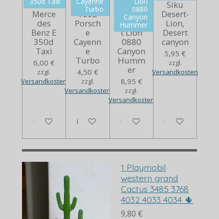
350d Taxi
Cayenne
Lion
Siku
Siku
Siku
Siku
Turbo
0880
Merce
1062
0869
Desert-
Canyon
des
Porsch
Desser
Lion,
Hummer
Benz E
e
t Lion
Desert
350d
Cayenn
0880
canyon
Taxi
e
Canyon
5,95 €
Turbo
Humm
6,00 €
zzgl.
er
4,50 €
zzgl.
Versandkosten
8,95 €
Versandkosten
zzgl.
Versandkosten
zzgl.
Versandkosten
In den Warenkorb
In den Warenkorb
Bei Verfügbarkeit benachrich
Bei Verfügbarkei
1 Playmobil
western grand
Cactus 3485 3768
4032 4033 4034 🌵
9,80 €