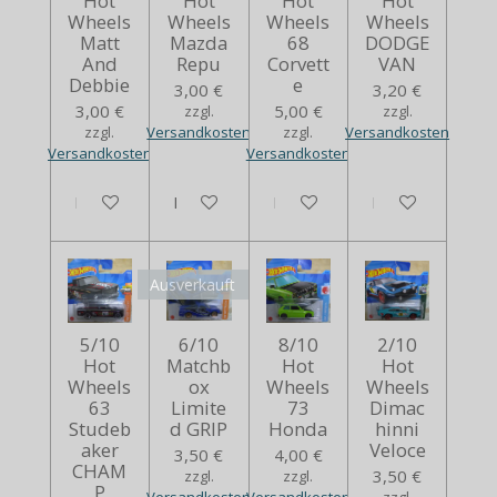
Hot
Hot
Hot
Hot
Wheels
Wheels
Wheels
Wheels
Matt
Mazda
68
DODGE
And
Repu
Corvett
VAN
Debbie
e
3,00 €
3,20 €
3,00 €
5,00 €
zzgl.
zzgl.
zzgl.
Versandkosten
zzgl.
Versandkosten
Versandkosten
Versandkosten
In den Warenkorb
In den Warenkorb
Bei Verfügbarkeit benachrich
In den Warenko
Ausverkauft
5/10
6/10
8/10
2/10
Hot
Matchb
Hot
Hot
Wheels
ox
Wheels
Wheels
63
Limite
73
Dimac
Studeb
d GRIP
Honda
hinni
aker
Veloce
3,50 €
4,00 €
CHAM
3,50 €
zzgl.
zzgl.
P