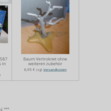
rkauft
5587
Baum Vertroknet ohne
 in
weiteren zubehör
6,95 €
zzgl.
Versandkosten
n
 ***