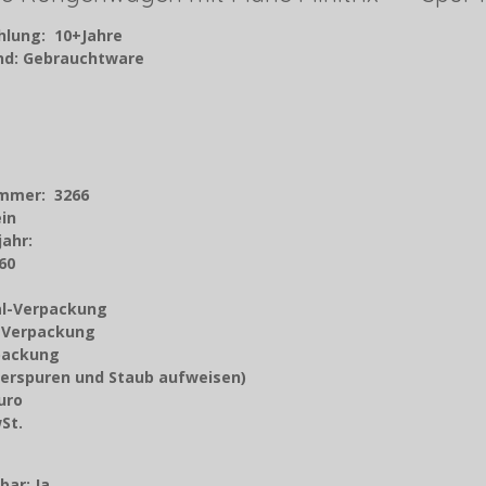
hlung: 10+Jahre
and: Gebrauchtware
ummer: 3266
ein
jahr
:
60
nal-Verpackung
z-Verpackung
rpackung
erspuren und Staub aufweisen)
Euro
9 % MwSt.
orto
bar: Ja