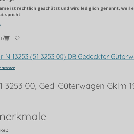
me ist rechtlich geschützt und wird lediglich genannt, weil e
t spricht.
rb
pur N 13253 (51 3253 00) DB Gedeckter Güter
ndkosten
 51 3253 00, Ged. Güterwagen Gklm 1
lmerkmale
ke.: