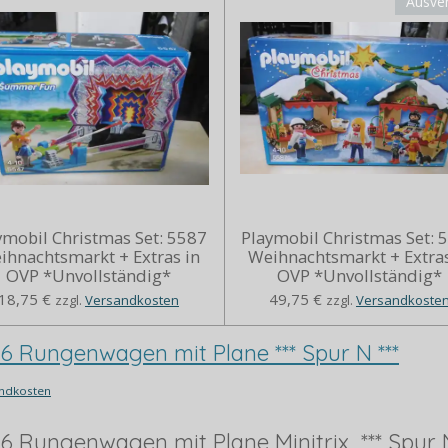
Ausve
ymobil Christmas Set: 5587
Playmobil Christmas Set: 
ihnachtsmarkt + Extras in
Weihnachtsmarkt + Extras
OVP *Unvollständig*
OVP *Unvollständig*
18,75 €
49,75 €
zzgl.
Versandkosten
zzgl.
Versandkoste
66 Rungenwagen mit Plane *** Spur N ***
ndkosten
66 Rungenwagen mit Plane Minitrix *** Spur N