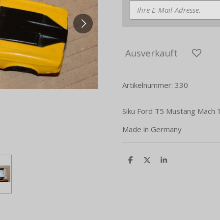
Ausverkauft
Artikelnummer:
330
Siku Ford T5 Mustang Mach 1
Made in Germany
T
T
T
e
e
e
i
i
i
l
l
l
e
e
e
n
n
n