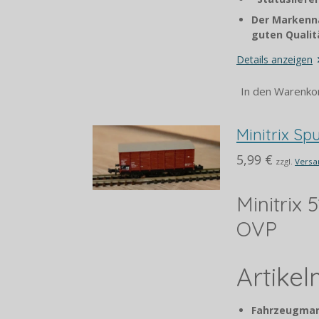
Der Markenna
guten Qualitä
Details anzeigen
In den Warenko
Minitrix S
5,99 €
zzgl.
Versa
Minitrix
OVP
Artike
Fahrzeugmar