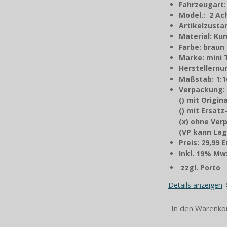
Fahrzeugart
Model.: 2 A
Artikelzusta
Material: Kun
Farbe: braun
Marke: mini 
Herstellernu
Maßstab: 1:1
Verpackung:
() mit Origi
() mit Ersat
(x) ohne Ver
(VP kann Lag
Preis: 29,99 
Inkl. 19% MwS
zzgl. Porto
Details anzeigen
In den Warenko