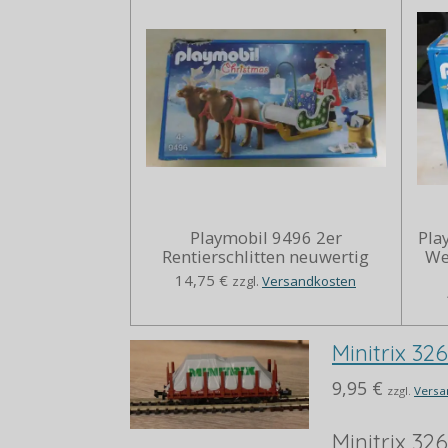
Playmobil 9496 2er
Pla
Rentierschlitten neuwertig
We
14,75 €
zzgl.
Versandkosten
Minitrix 32
9,95 €
zzgl.
Versa
Minitrix 32