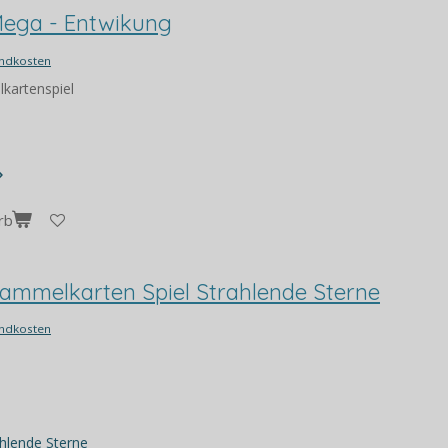
ega - Entwikung
ndkosten
kartenspiel
rb
mmelkarten Spiel Strahlende Sterne
ndkosten
ahlende Sterne