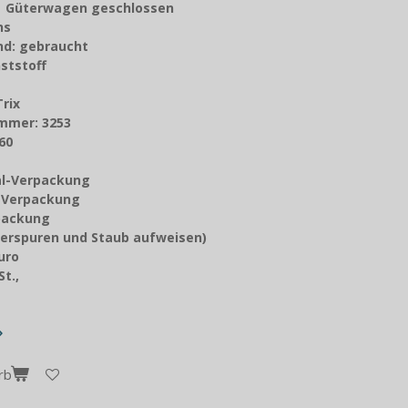
: Güterwagen geschlossen
chs
nd: gebraucht
ststoff
Trix
mmer: 3253
60
nal-Verpackung
z-Verpackung
packung
erspuren und Staub aufweisen)
Euro
t.,
rb