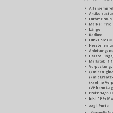
Altersempfe
Artikelzust
Farbe: Braun
Marke: Trix
Länge:
Radius:
Funktion: OK
Herstellern
Anleitung: n
Herstellungs
Maßstab: 1:1
Verpackung:
() mit Origi
() mit Ersat
(x) ohne Ve
(VP kann Lag
Preis: 14,99 
Inkl. 1
zzgl. P
Statusliefer