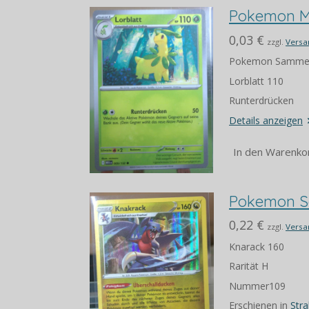
Pokemon M
0,03 €
zzgl.
Versa
Pokemon Sammel
Lorblatt 110
Runterdrücken
Details anzeigen
In den Warenko
Pokemon Sa
0,22 €
zzgl.
Versa
Knarack 160
Rarität H
Nummer109
Erschienen in
Str