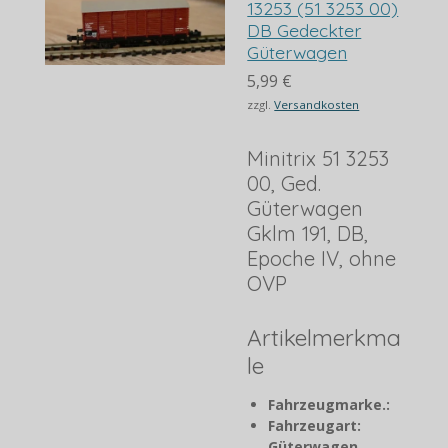
13253 (51 3253 00)
DB Gedeckter
Güterwagen
5,99 €
zzgl.
Versandkosten
Minitrix 51 3253
00, Ged.
Güterwagen
Gklm 191, DB,
Epoche IV, ohne
OVP
Artikelmerkma
le
Fahrzeugmarke.:
Fahrzeugart:
Güterwagen