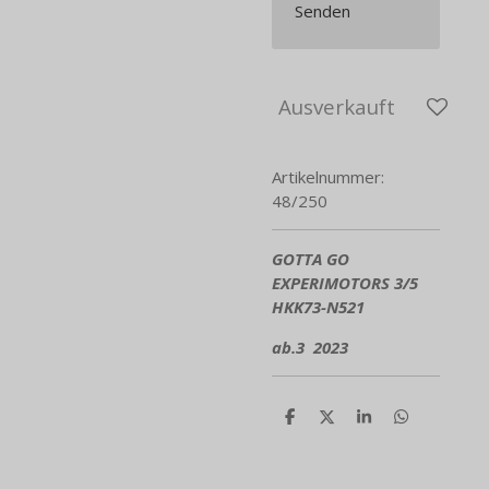
Senden
Ausverkauft
Artikelnummer:
48/250
GOTTA GO
EXPERIMOTORS 3/5
HKK73-N521
ab.3 2023
T
T
T
T
e
e
e
e
i
i
i
i
l
l
l
l
e
e
e
e