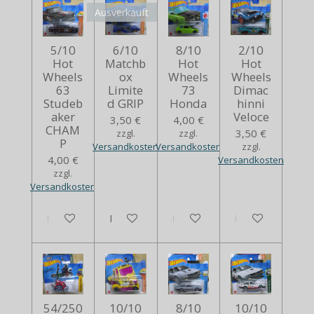
Ausverkauft
5/10
6/10
8/10
2/10
Hot
Matchb
Hot
Hot
Wheels
ox
Wheels
Wheels
63
Limite
73
Dimac
Studeb
d GRIP
Honda
hinni
aker
Veloce
3,50 €
4,00 €
CHAM
3,50 €
zzgl.
zzgl.
P
Versandkosten
Versandkosten
zzgl.
4,00 €
Versandkosten
zzgl.
Versandkosten
In den Warenkorb
Bei Verfügbarkeit benachrichtigen
In den Warenkorb
In den Warenko
54/250
10/10
8/10
10/10