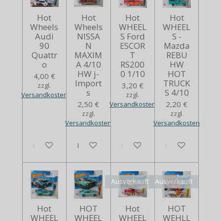
Hot
Hot
Hot
Hot
Wheels
Wheels
WHEEL
WHEEL
Audi
NISSA
S Ford
S -
90
N
ESCOR
Mazda
Quattr
MAXIM
T
REBU
o
A 4/10
RS200
HW
HW j-
0 1/10
HOT
4,00 €
Import
TRUCK
3,20 €
zzgl.
s
S 4/10
Versandkosten
zzgl.
2,50 €
2,20 €
Versandkosten
zzgl.
zzgl.
Versandkosten
Versandkosten
In den Warenkorb
Bei Verfügbarkeit benachrichtigen
In den Warenkorb
In den Warenko
Ausverkauft
Ausverkauft
Hot
HOT
Hot
HOT
WHEEL
WHEEL
WHEEL
WEHLL