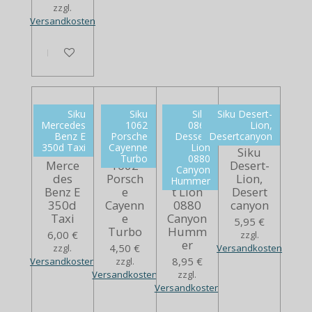
zzgl.
Versandkosten
In den Warenkorb
Siku
Siku
Siku
Siku Desert-
Mercedes
1062
0869
Lion,
Benz E
Porsche
Dessert
Desertcanyon
350d Taxi
Cayenne
Lion
Siku
Siku
Siku
Siku
Turbo
0880
Merce
1062
0869
Desert-
Canyon
des
Porsch
Desser
Lion,
Hummer
Benz E
e
t Lion
Desert
350d
Cayenn
0880
canyon
Taxi
e
Canyon
5,95 €
Turbo
Humm
6,00 €
zzgl.
er
4,50 €
zzgl.
Versandkosten
8,95 €
Versandkosten
zzgl.
Versandkosten
zzgl.
Versandkosten