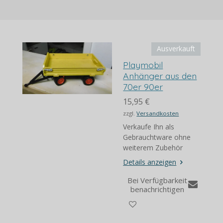
n
n
n
n
Ausverkauft
Playmobil
Anhänger aus den
70er 90er
15,95 €
zzgl.
Versandkosten
Verkaufe Ihn als
Gebrauchtware ohne
weiterem Zubehör
Details anzeigen
Bei Verfügbarkeit
benachrichtigen