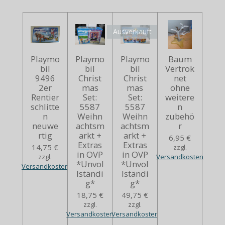
Ausverkauft
Playmo
Playmo
Playmo
Baum
bil
bil
bil
Vertrok
9496
Christ
Christ
net
2er
mas
mas
ohne
Rentier
Set:
Set:
weitere
schlitte
5587
5587
n
n
Weihn
Weihn
zubehö
neuwe
achtsm
achtsm
r
rtig
arkt +
arkt +
6,95 €
Extras
Extras
14,75 €
zzgl.
in OVP
in OVP
zzgl.
Versandkosten
*Unvol
*Unvol
Versandkosten
lständi
lständi
g*
g*
18,75 €
49,75 €
zzgl.
zzgl.
Versandkosten
Versandkosten