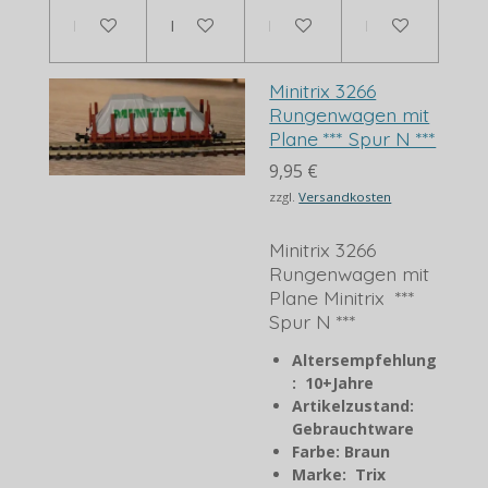
In den Warenkorb
In den Warenkorb
Bei Verfügbarkeit benachrich
In den Warenko
Minitrix 3266
Rungenwagen mit
Plane *** Spur N ***
9,95 €
zzgl.
Versandkosten
Minitrix 3266
Rungenwagen mit
Plane Minitrix ***
Spur N ***
Altersempfehlung
: 10+Jahre
Artikelzustand:
Gebrauchtware
Farbe: Braun
Marke: Trix