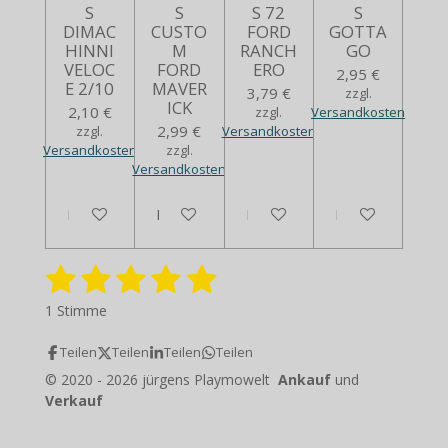
S
S
S 72
S
DIMAC
CUSTO
FORD
GOTTA
HINNI
M
RANCH
GO
VELOC
FORD
ERO
2,95 €
E 2/10
MAVER
3,79 €
zzgl.
ICK
2,10 €
zzgl.
Versandkosten
2,99 €
zzgl.
Versandkosten
Versandkosten
zzgl.
Versandkosten
In den Warenkorb
In den Warenkorb
Bei Verfügbarkeit benachrich
Bei Verfügbarkei
1
2
3
4
5
B
B
e
e
S
S
S
S
S
w
1 Stimme
w
e
t
t
t
t
t
e
r
Teilen
Teilen
Teilen
Teilen
r
e
e
e
e
e
t
t
© 2020 - 2026 jürgens Playmowelt
Ankauf
und
u
r
r
r
r
r
u
Verkauf
n
n
g
n
n
n
n
n
g
a