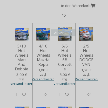
In den Warenkorb
Ausverkauft
5/10
4/10
5/5
2/5
Hot
Hot
Hot
Hot
Wheels
Wheels
Wheels
Wheels
Matt
Mazda
68
DODGE
And
Repu
Corvett
VAN
Debbie
e
3,00 €
3,20 €
3,00 €
5,00 €
zzgl.
zzgl.
zzgl.
Versandkosten
zzgl.
Versandkosten
Versandkosten
Versandkosten
In den Warenkorb
In den Warenkorb
Bei Verfügbarkeit benachrich
In den Warenko