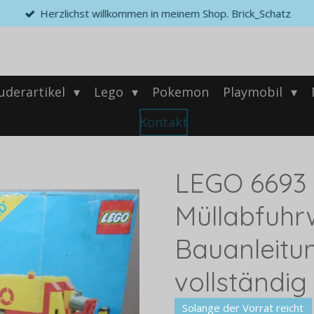
Herzlichst willkommen in meinem Shop. Brick_Schatz
uderartikel
Lego
Pokemon
Playmobil
Kontakt
LEGO 6693
Müllabfuhrw
Bauanleitun
vollständig
Solange der Vorrat reicht