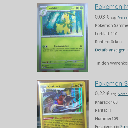
Pokemon M
0,03 €
zzgl.
Versa
Pokemon Sammel
Lorblatt 110
Runterdrücken
Details anzeigen
In den Warenko
Pokemon Sa
0,22 €
zzgl.
Versa
Knarack 160
Rarität H
Nummer109
Erschienen in
Str