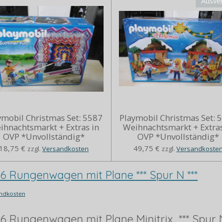
Ausve
ymobil Christmas Set: 5587
Playmobil Christmas Set: 
ihnachtsmarkt + Extras in
Weihnachtsmarkt + Extras
OVP *Unvollständig*
OVP *Unvollständig*
18,75 €
49,75 €
zzgl.
Versandkosten
zzgl.
Versandkoste
66 Rungenwagen mit Plane *** Spur N ***
ndkosten
66 Rungenwagen mit Plane Minitrix *** Spur N