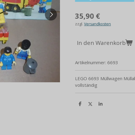
35,90 €
zzgl.
Versandkosten
In den Warenkorb
Artikelnummer:
6693
LEGO 6693 Müllwagen Müllabf
vollständig
T
T
T
e
e
e
i
i
i
l
l
l
e
e
e
n
n
n