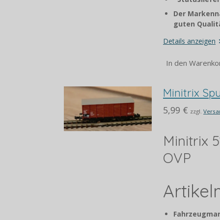
Der Markenna
guten Qualitä
Details anzeigen
In den Warenko
Minitrix S
5,99 €
zzgl.
Versa
Minitrix
OVP
Artike
Fahrzeugmar