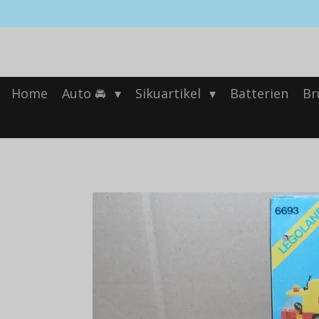
Zum
Hauptinhalt
springen
Home
Auto 🚘
Sikuartikel
Batterien
Br