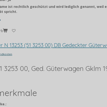
me ist rechtlich geschützt und wird lediglich genannt, weil e
t spricht.
rb
pur N 13253 (51 3253 00) DB Gedeckter Güter
ndkosten
 51 3253 00, Ged. Güterwagen Gklm 1
lmerkmale
ke.: