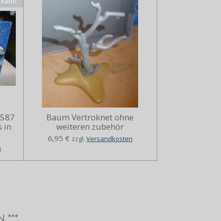
rkauft
5587
Baum Vertroknet ohne
 in
weiteren zubehör
6,95 €
zzgl.
Versandkosten
n
 ***