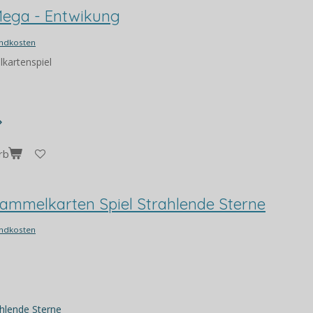
ega - Entwikung
ndkosten
kartenspiel
rb
mmelkarten Spiel Strahlende Sterne
ndkosten
ahlende Sterne