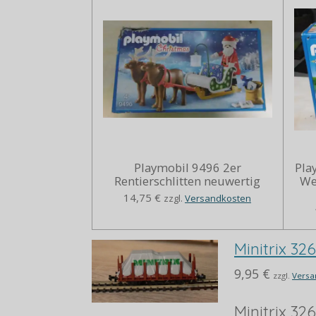
Playmobil 9496 2er
Pla
Rentierschlitten neuwertig
We
14,75 €
zzgl.
Versandkosten
Minitrix 32
9,95 €
zzgl.
Versa
Minitrix 32