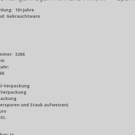
hlung: 10+Jahre
and: Gebrauchtware
ummer: 3266
ein
jahr
:
60
nal-Verpackung
z-Verpackung
rpackung
erspuren und Staub aufweisen)
Euro
9 % MwSt.
orto
bar: Ja