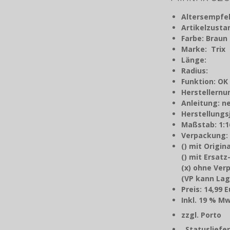
Altersempfe
Artikelzust
Farbe: Braun
Marke: Trix
Länge:
Radius:
Funktion: OK
Herstellern
Anleitung: n
Herstellungs
Maßstab: 1:1
Verpackung:
() mit Origi
() mit Ersat
(x) ohne Ve
(VP kann Lag
Preis: 14,99 
Inkl. 1
zzgl. P
Statusliefer