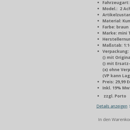
Fahrzeugart
Model.: 2 A
Artikelzusta
Material: Kun
Farbe: braun
Marke: mini 
Herstellernu
Maßstab: 1:1
Verpackung:
() mit Origi
() mit Ersat
(x) ohne Ver
(VP kann Lag
Preis: 29,99 
Inkl. 19% MwS
zzgl. Porto
Details anzeigen
In den Warenko