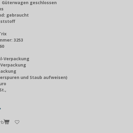
: Güterwagen geschlossen
chs
nd: gebraucht
ststoff
Trix
mmer: 3253
60
nal-Verpackung
z-Verpackung
packung
erspuren und Staub aufweisen)
Euro
t.,
rb