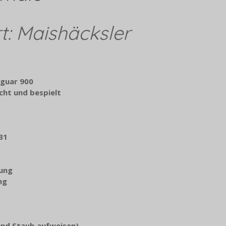
t: Maishäcksler
aguar 900
cht und bespielt
31
kung
ng
und Staub aufweisen)