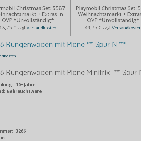
ymobil Christmas Set: 5587
Playmobil Christmas Set: 
ihnachtsmarkt + Extras in
Weihnachtsmarkt + Extras
OVP *Unvollständig*
OVP *Unvollständig*
18,75 €
49,75 €
zzgl.
Versandkosten
zzgl.
Versandkoste
66 Rungenwagen mit Plane *** Spur N ***
ndkosten
66 Rungenwagen mit Plane Minitrix *** Spur N
hlung: 10+Jahre
and: Gebrauchtware
ummer: 3266
ein