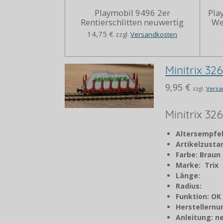
Playmobil 9496 2er
Pla
Rentierschlitten neuwertig
We
14,75 €
zzgl.
Versandkosten
Minitrix 32
9,95 €
zzgl.
Versa
Minitrix 32
Altersempfe
Artikelzust
Farbe: Braun
Marke: Trix
Länge:
Radius:
Funktion: OK
Herstellern
Anleitung: n