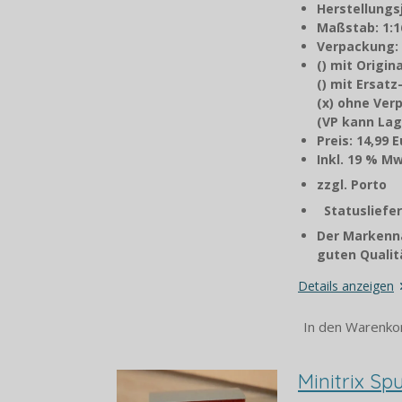
Herstellungs
Maßstab: 1:1
Verpackung:
() mit Origi
() mit Ersat
(x) ohne Ve
(VP kann Lag
Preis: 14,99 
Inkl. 1
zzgl. P
Statusliefer
Der Markenna
guten Qualitä
Details anzeigen
In den Warenko
Minitrix S