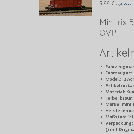
5,99 €
zzgl.
Versa
Minitrix
OVP
Artike
Fahrzeugmar
Fahrzeugart
Model.: 2 A
Artikelzusta
Material: Kun
Farbe: braun
Marke: mini 
Herstellernu
Maßstab: 1:1
Verpackung:
() mit Origi