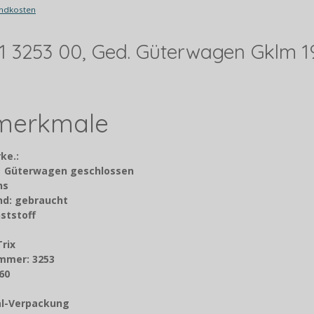
ndkosten
 51 3253 00, Ged. Güterwagen Gklm 1
lmerkmale
ke.:
: Güterwagen geschlossen
chs
nd: gebraucht
ststoff
Trix
mmer: 3253
60
nal-Verpackung