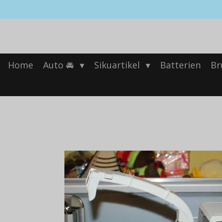
Zum
Hauptinhalt
springen
Home
Auto 🚘
Sikuartikel
Batterien
Br