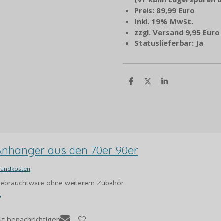
Preis: 89,99 Euro
Inkl. 19% MwSt.
zzgl. Versand 9,95 Euro
Statuslieferbar: Ja
T
T
T
e
e
e
i
i
i
l
l
l
e
e
e
n
n
n
Anhänger aus den 70er 90er
sandkosten
 Gebrauchtware ohne weiterem Zubehör
it benachrichtigen