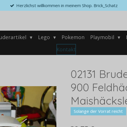
Herzlichst willkommen in meinem Shop. Brick_Schatz
uderartikel
Lego
Pokemon
Playmobil
Kontakt
02131 Brud
900 Feldhäc
Maishäcksl
Solange der Vorrat reicht