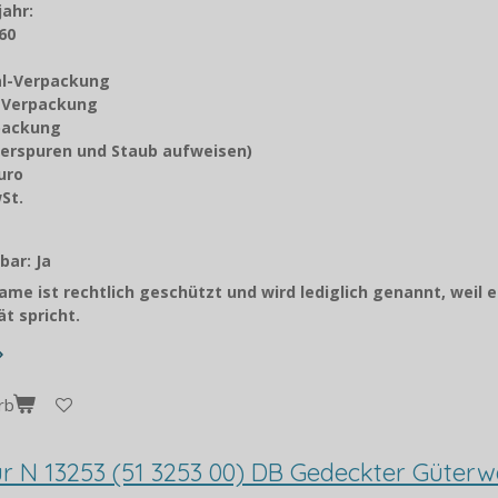
jahr
:
60
nal-Verpackung
z-Verpackung
rpackung
erspuren und Staub aufweisen)
Euro
9 % MwSt.
orto
bar: Ja
me ist rechtlich geschützt und wird lediglich genannt, weil e
t spricht.
rb
pur N 13253 (51 3253 00) DB Gedeckter Güter