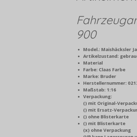
Fahrzeugar
900
Model.: Maishäcksler J
Artikelzustand: gebrau
Material
Farbe: Claas Farbe
Marke: Bruder
Herstellernummer: 021
Maßstab: 1:16
Verpackung:
() mit Original-Verpac
() mit Ersatz-Verpacku
() ohne Blisterkarte
() mit Blisterkarte
(x
) ohne Verpackung
(VP kann Lagerspuren 