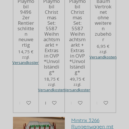
Playmo
Playmo
Playmo
Baum
bil
bil
bil
Vertrok
9496
Christ
Christ
net
2er
mas
mas
ohne
Rentier
Set:
Set:
weitere
schlitte
5587
5587
n
n
Weihn
Weihn
zubehö
neuwe
achtsm
achtsm
r
rtig
arkt +
arkt +
6,95 €
Extras
Extras
14,75 €
zzgl.
in OVP
in OVP
zzgl.
Versandkosten
*Unvol
*Unvol
Versandkosten
lständi
lständi
g*
g*
18,75 €
49,75 €
zzgl.
zzgl.
Versandkosten
Versandkosten
In den Warenkorb
In den Warenkorb
Bei Verfügbarkeit benachrich
In den Warenko
Minitrix 3266
Rungenwagen mit