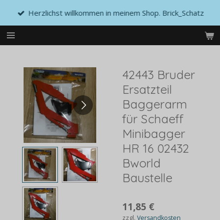
Zum
Herzlichst willkommen in meinem Shop. Brick_Schatz
Hauptinhalt
springen
42443 Bruder
Ersatzteil
Baggerarm
für Schaeff
Minibagger
HR 16 02432
Bworld
Baustelle
11,85 €
zzgl.
Versandkosten