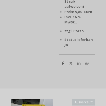
Staub
aufweisen)
Preis: 9,80 Euro
Inkl. 16 %
MwSt.,
zzgl. Porto
Statuslieferbar:
Ja
T
T
T
T
e
e
e
e
i
i
i
i
l
l
l
l
e
e
e
e
n
n
n
n
Ausverkauft