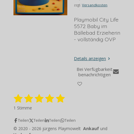
zzgl.
Versandkosten
Playmobil City Life
5572 Baby im
Bällebad Erzieherin
- vollständig OVP
Details anzeigen
Bei Verfügbarkeit
benachrichtigen
1
2
3
4
5
B
B
e
e
S
S
S
S
S
w
1 Stimme
w
e
t
t
t
t
t
e
r
Teilen
Teilen
Teilen
Teilen
r
e
e
e
e
e
t
t
© 2020 - 2026 jürgens Playmowelt
Ankauf
und
u