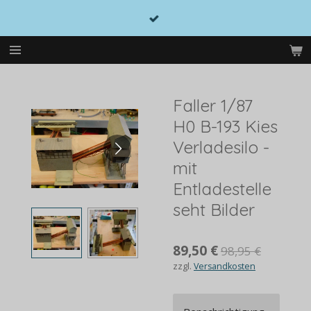
Zum
Hauptinhalt
springen
Faller 1/87
H0 B-193 Kies
Verladesilo -
mit
Entladestelle
seht Bilder
89,50 €
98,95 €
zzgl.
Versandkosten