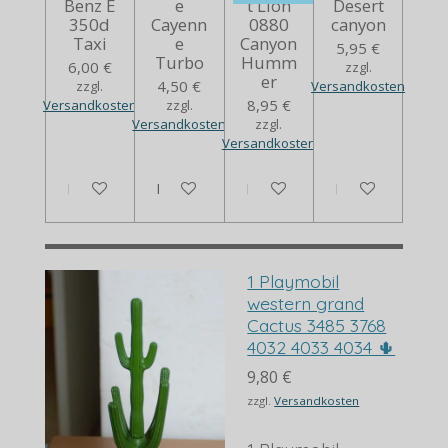
Benz E
e
t Lion
Desert
350d
Cayenn
0880
canyon
Taxi
e
Canyon
5,95 €
Turbo
Humm
6,00 €
zzgl.
er
4,50 €
zzgl.
Versandkosten
8,95 €
Versandkosten
zzgl.
Versandkosten
zzgl.
Versandkosten
In den Warenkorb
In den Warenkorb
Bei Verfügbarkeit benachrich
Bei Verfügbarkei
1 Playmobil
western grand
Cactus 3485 3768
4032 4033 4034 🌵
9,80 €
zzgl.
Versandkosten