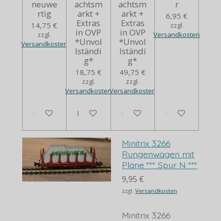
neuwe
achtsm
achtsm
r
rtig
arkt +
arkt +
6,95 €
Extras
Extras
14,75 €
zzgl.
in OVP
in OVP
zzgl.
Versandkosten
*Unvol
*Unvol
Versandkosten
lständi
lständi
g*
g*
18,75 €
49,75 €
zzgl.
zzgl.
Versandkosten
Versandkosten
In den Warenkorb
In den Warenkorb
Bei Verfügbarkeit benachrich
In den Warenko
Minitrix 3266
Rungenwagen mit
Plane *** Spur N ***
9,95 €
zzgl.
Versandkosten
Minitrix 3266