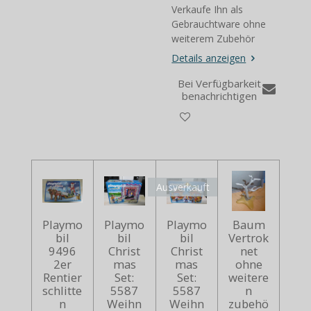
Verkaufe Ihn als
Gebrauchtware ohne
weiterem Zubehör
Details anzeigen
Bei Verfügbarkeit
benachrichtigen
Ausverkauft
Playmo
Playmo
Playmo
Baum
bil
bil
bil
Vertrok
9496
Christ
Christ
net
2er
mas
mas
ohne
Rentier
Set:
Set:
weitere
schlitte
5587
5587
n
n
Weihn
Weihn
zubehö