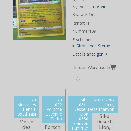
zzgl.
Versandkosten
Knarack 160
Rarität H
Nummer109
Erschienen
in
Strahlende Sterne
Details anzeigen
In den Warenkorb
Siku
Siku
Siku
Siku Desert-
Mercedes
1062
0869
Lion,
Benz E
Porsche
Dessert
Desertcanyon
350d Taxi
Cayenne
Lion
Siku
Siku
Siku
Siku
Turbo
0880
Merce
1062
0869
Desert-
Canyon
des
Porsch
Desser
Lion,
Hummer