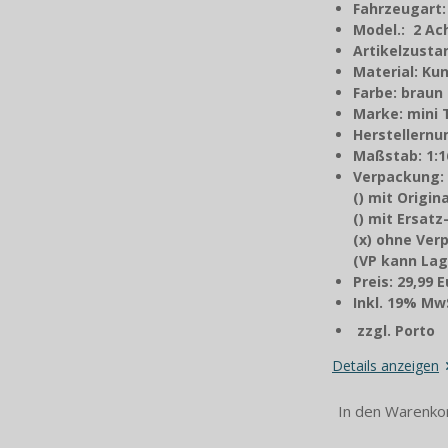
Fahrzeugart
Model.: 2 A
Artikelzusta
Material: Kun
Farbe: braun
Marke: mini 
Herstellernu
Maßstab: 1:1
Verpackung:
() mit Origi
() mit Ersat
(x) ohne Ver
(VP kann Lag
Preis: 29,99 
Inkl. 19% MwS
zzgl. Porto
Details anzeigen
In den Warenko