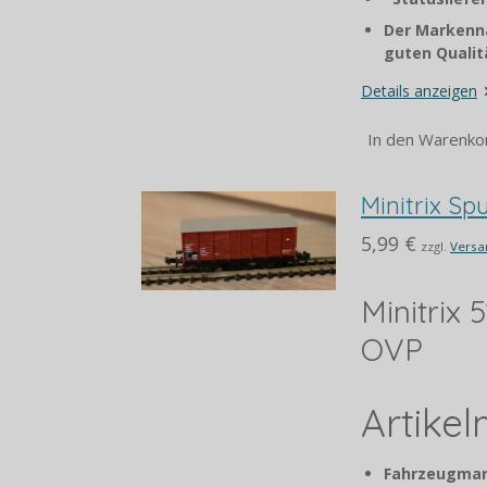
Der Markenna
guten Qualitä
Details anzeigen
In den Warenko
Minitrix S
5,99 €
zzgl.
Versa
Minitrix
OVP
Artike
Fahrzeugmar