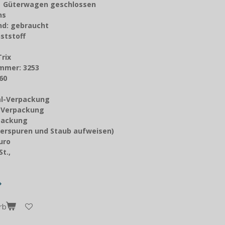
: Güterwagen geschlossen
chs
nd: gebraucht
ststoff
Trix
mmer: 3253
60
nal-Verpackung
z-Verpackung
packung
erspuren und Staub aufweisen)
Euro
t.,
rb