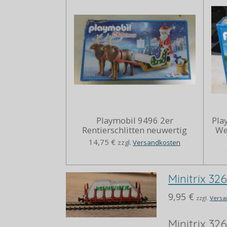
Playmobil 9496 2er
Pla
Rentierschlitten neuwertig
We
14,75 €
zzgl.
Versandkosten
Minitrix 32
9,95 €
zzgl.
Versa
Minitrix 32