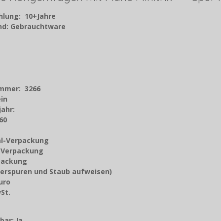
hlung: 10+Jahre
and: Gebrauchtware
ummer: 3266
ein
jahr
:
60
nal-Verpackung
z-Verpackung
rpackung
erspuren und Staub aufweisen)
Euro
9 % MwSt.
orto
bar: Ja