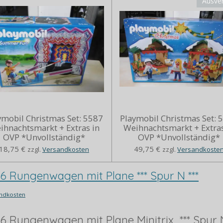
Ausve
ymobil Christmas Set: 5587
Playmobil Christmas Set: 
ihnachtsmarkt + Extras in
Weihnachtsmarkt + Extras
OVP *Unvollständig*
OVP *Unvollständig*
18,75 €
49,75 €
zzgl.
Versandkosten
zzgl.
Versandkoste
66 Rungenwagen mit Plane *** Spur N ***
ndkosten
66 Rungenwagen mit Plane Minitrix *** Spur N