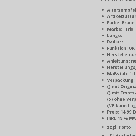
Altersempfe
Artikelzust
Farbe: Braun
Marke: Trix
Länge:
Radius:
Funktion: OK
Herstellern
Anleitung: n
Herstellungs
Maßstab: 1:1
Verpackung:
() mit Origi
() mit Ersat
(x) ohne Ve
(VP kann Lag
Preis: 14,99 
Inkl. 1
zzgl. P
Statusliefer