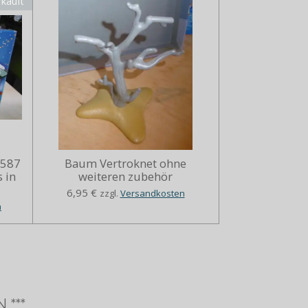
rkauft
5587
Baum Vertroknet ohne
 in
weiteren zubehör
6,95 €
zzgl.
Versandkosten
n
 ***