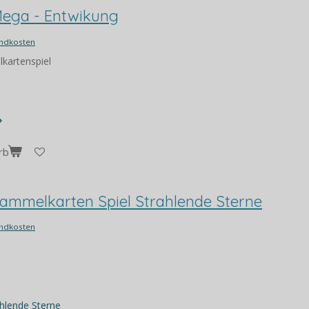
ega - Entwikung
ndkosten
kartenspiel
rb
mmelkarten Spiel Strahlende Sterne
ndkosten
ahlende Sterne