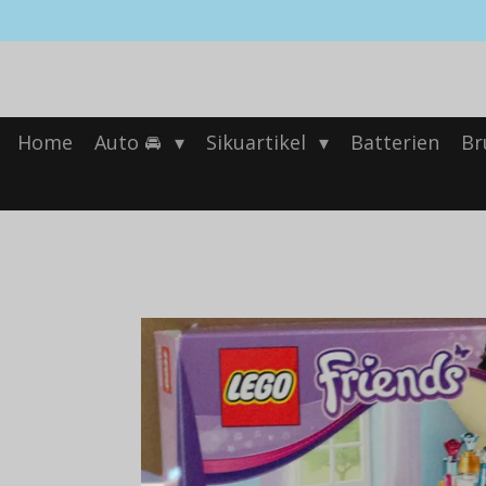
Zum
Hauptinhalt
springen
Home
Auto 🚘
Sikuartikel
Batterien
Br