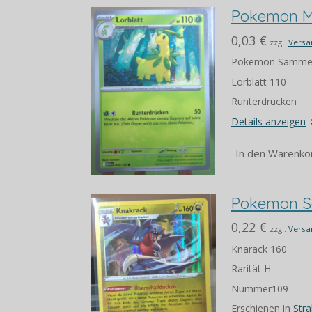
Pokemon M
0,03 €
zzgl.
Versa
Pokemon Sammel
Lorblatt 110
Runterdrücken
Details anzeigen
In den Warenko
Pokemon Sa
0,22 €
zzgl.
Versa
Knarack 160
Rarität H
Nummer109
Erschienen in
Str