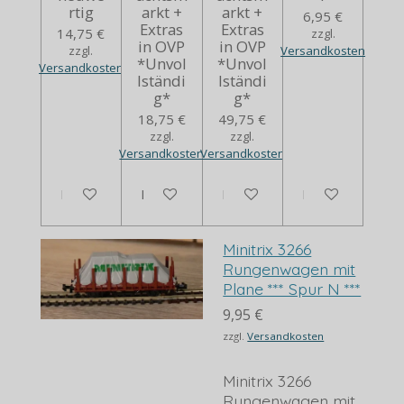
rtig
arkt +
arkt +
6,95 €
Extras
Extras
14,75 €
zzgl.
in OVP
in OVP
zzgl.
Versandkosten
*Unvol
*Unvol
Versandkosten
lständi
lständi
g*
g*
18,75 €
49,75 €
zzgl.
zzgl.
Versandkosten
Versandkosten
In den Warenkorb
In den Warenkorb
Bei Verfügbarkeit benachrich
In den Warenko
Minitrix 3266
Rungenwagen mit
Plane *** Spur N ***
9,95 €
zzgl.
Versandkosten
Minitrix 3266
Rungenwagen mit