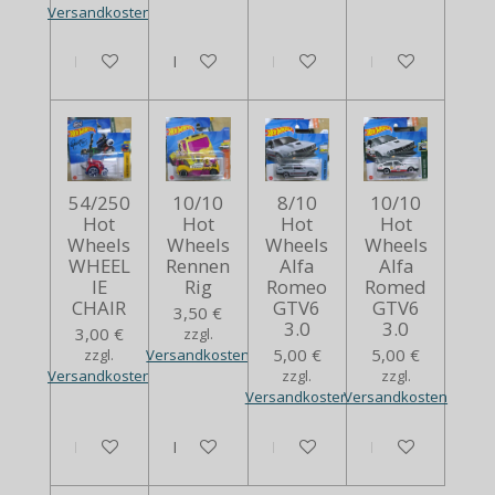
Versandkosten
In den Warenkorb
Bei Verfügbarkeit benachrichtigen
In den Warenkorb
In den Warenko
54/250
10/10
8/10
10/10
Hot
Hot
Hot
Hot
Wheels
Wheels
Wheels
Wheels
WHEEL
Rennen
Alfa
Alfa
IE
Rig
Romeo
Romed
CHAIR
GTV6
GTV6
3,50 €
3.0
3.0
3,00 €
zzgl.
5,00 €
5,00 €
zzgl.
Versandkosten
Versandkosten
zzgl.
zzgl.
Versandkosten
Versandkosten
In den Warenkorb
In den Warenkorb
In den Warenkorb
In den Warenko