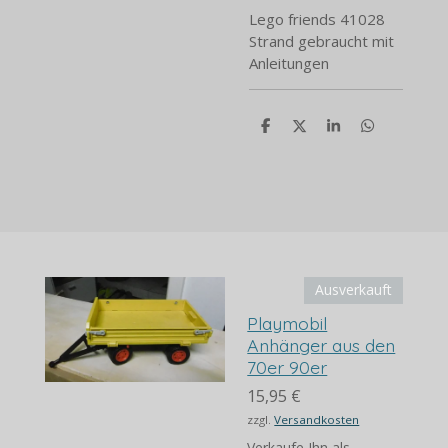
Lego friends 41028
Strand gebraucht mit
Anleitungen
T
T
T
T
e
e
e
e
i
i
i
i
l
l
l
l
e
e
e
e
n
n
n
n
Ausverkauft
Playmobil
Anhänger aus den
70er 90er
15,95 €
zzgl.
Versandkosten
Verkaufe Ihn als