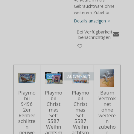
Gebrauchtware ohne
weiterem Zubehör
Details anzeigen
Bei Verfügbarkeit
benachrichtigen
Ausverkauft
Playmo
Playmo
Playmo
Baum
bil
bil
bil
Vertrok
9496
Christ
Christ
net
2er
mas
mas
ohne
Rentier
Set:
Set:
weitere
schlitte
5587
5587
n
n
Weihn
Weihn
zubehö
neuwe
achtsm
achtsm
r