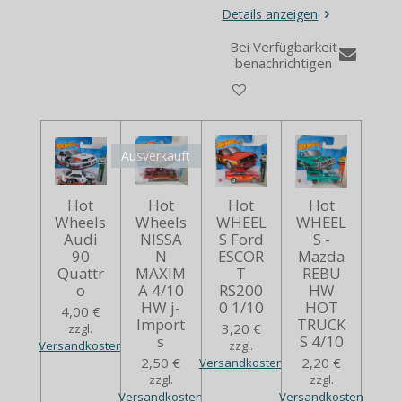
Details anzeigen
Bei Verfügbarkeit
benachrichtigen
Ausverkauft
Hot
Hot
Hot
Hot
Wheels
Wheels
WHEEL
WHEEL
Audi
NISSA
S Ford
S -
90
N
ESCOR
Mazda
Quattr
MAXIM
T
REBU
o
A 4/10
RS200
HW
HW j-
0 1/10
HOT
4,00 €
Import
TRUCK
3,20 €
zzgl.
s
S 4/10
Versandkosten
zzgl.
2,50 €
2,20 €
Versandkosten
zzgl.
zzgl.
Versandkosten
Versandkosten