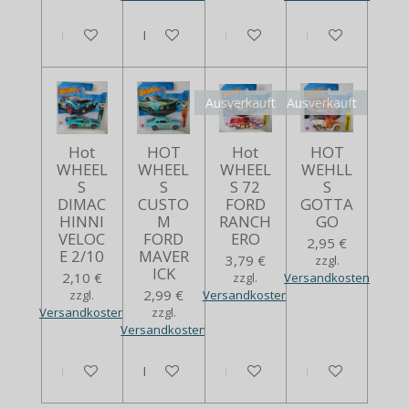
In den Warenkorb
Bei Verfügbarkeit benachrichtigen
In den Warenkorb
In den Warenko
Ausverkauft
Ausverkauft
Hot
HOT
Hot
HOT
WHEEL
WHEEL
WHEEL
WEHLL
S
S
S 72
S
DIMAC
CUSTO
FORD
GOTTA
HINNI
M
RANCH
GO
VELOC
FORD
ERO
2,95 €
E 2/10
MAVER
3,79 €
zzgl.
ICK
2,10 €
zzgl.
Versandkosten
2,99 €
zzgl.
Versandkosten
Versandkosten
zzgl.
Versandkosten
In den Warenkorb
In den Warenkorb
Bei Verfügbarkeit benachrich
Bei Verfügbarkei