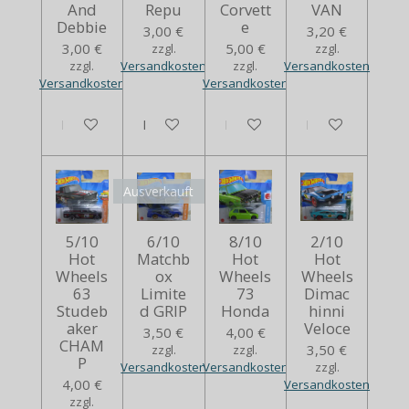
And
Repu
Corvett
VAN
Debbie
e
3,00 €
3,20 €
3,00 €
5,00 €
zzgl.
zzgl.
zzgl.
Versandkosten
zzgl.
Versandkosten
Versandkosten
Versandkosten
In den Warenkorb
In den Warenkorb
Bei Verfügbarkeit benachrich
In den Warenko
Ausverkauft
5/10
6/10
8/10
2/10
Hot
Matchb
Hot
Hot
Wheels
ox
Wheels
Wheels
63
Limite
73
Dimac
Studeb
d GRIP
Honda
hinni
aker
Veloce
3,50 €
4,00 €
CHAM
3,50 €
zzgl.
zzgl.
P
Versandkosten
Versandkosten
zzgl.
4,00 €
Versandkosten
zzgl.