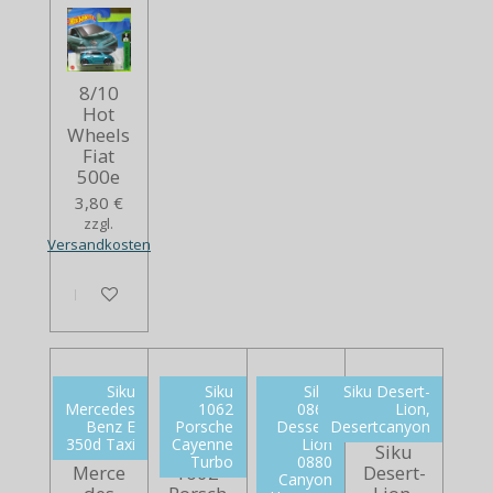
8/10
Hot
Wheels
Fiat
500e
3,80 €
zzgl.
Versandkosten
In den Warenkorb
Siku
Siku
Siku
Siku Desert-
Mercedes
1062
0869
Lion,
Benz E
Porsche
Dessert
Desertcanyon
350d Taxi
Cayenne
Lion
Siku
Siku
Siku
Siku
Turbo
0880
Merce
1062
0869
Desert-
Canyon