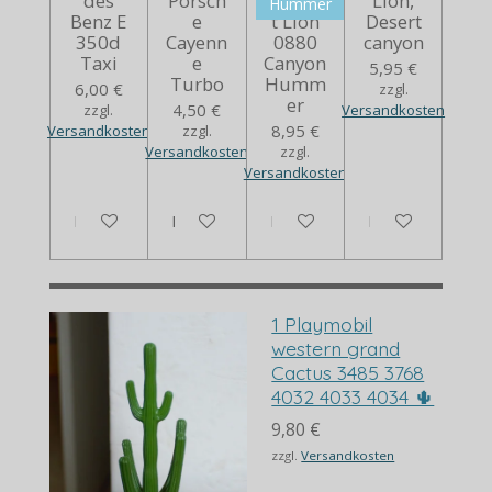
des
Porsch
Desser
Lion,
Hummer
Benz E
e
t Lion
Desert
350d
Cayenn
0880
canyon
Taxi
e
Canyon
5,95 €
Turbo
Humm
6,00 €
zzgl.
er
4,50 €
zzgl.
Versandkosten
8,95 €
Versandkosten
zzgl.
Versandkosten
zzgl.
Versandkosten
In den Warenkorb
In den Warenkorb
Bei Verfügbarkeit benachrich
Bei Verfügbarkei
1 Playmobil
western grand
Cactus 3485 3768
4032 4033 4034 🌵
9,80 €
zzgl.
Versandkosten