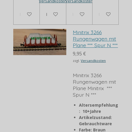
Versandkosten
Versandkosten
In den Warenkorb
In den Warenkorb
Bei Verfügbarkeit benachrich
In den Warenko
Minitrix 3266
Rungenwagen mit
Plane *** Spur N ***
9,95 €
zzgl.
Versandkosten
Minitrix 3266
Rungenwagen mit
Plane Minitrix ***
Spur N ***
Altersempfehlung
: 10+Jahre
Artikelzustand:
Gebrauchtware
Farbe: Braun