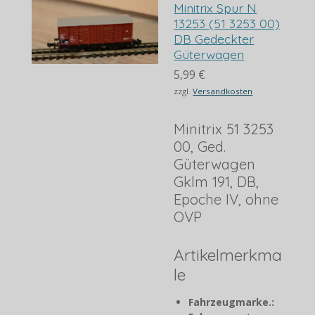
Minitrix Spur N
13253 (51 3253 00)
DB Gedeckter
Güterwagen
5,99 €
zzgl.
Versandkosten
Minitrix 51 3253
00, Ged.
Güterwagen
Gklm 191, DB,
Epoche IV, ohne
OVP
Artikelmerkma
le
Fahrzeugmarke.: