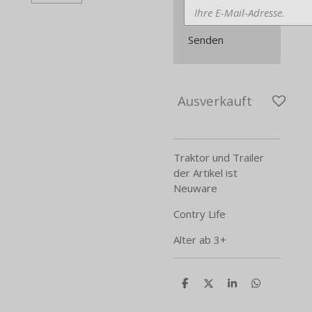
Senden
Ausverkauft
Traktor und Trailer
der Artikel ist
Neuware
Contry Life
Alter ab 3+
T
T
T
T
e
e
e
e
i
i
i
i