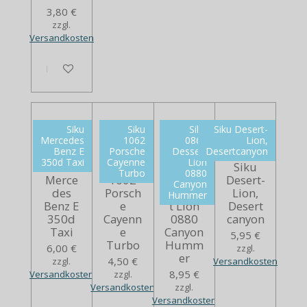
3,80 €
zzgl.
Versandkosten
In den Warenkorb
Siku
Siku
Siku
Siku Desert-
Mercedes
1062
0869
Lion,
Benz E
Porsche
Dessert
Desertcanyon
350d Taxi
Cayenne
Lion
Siku
Siku
Siku
Siku
Turbo
0880
Merce
1062
0869
Desert-
Canyon
des
Porsch
Desser
Lion,
Hummer
Benz E
e
t Lion
Desert
350d
Cayenn
0880
canyon
Taxi
e
Canyon
5,95 €
Turbo
Humm
6,00 €
zzgl.
er
4,50 €
zzgl.
Versandkosten
8,95 €
Versandkosten
zzgl.
Versandkosten
zzgl.
Versandkosten