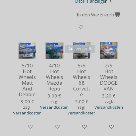
Details anzeigen
In den Warenkorb
Ausverkauft
5/10
4/10
5/5
2/5
Hot
Hot
Hot
Hot
Wheels
Wheels
Wheels
Wheels
Matt
Mazda
68
DODGE
And
Repu
Corvett
VAN
Debbie
e
3,00 €
3,20 €
3,00 €
5,00 €
zzgl.
zzgl.
zzgl.
Versandkosten
zzgl.
Versandkosten
Versandkosten
Versandkosten
In den Warenkorb
In den Warenkorb
Bei Verfügbarkeit benachrich
In den Warenko