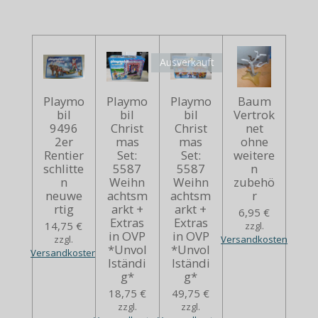
Ausverkauft
Playmo
Playmo
Playmo
Baum
bil
bil
bil
Vertrok
9496
Christ
Christ
net
2er
mas
mas
ohne
Rentier
Set:
Set:
weitere
schlitte
5587
5587
n
n
Weihn
Weihn
zubehö
neuwe
achtsm
achtsm
r
rtig
arkt +
arkt +
6,95 €
Extras
Extras
14,75 €
zzgl.
in OVP
in OVP
zzgl.
Versandkosten
*Unvol
*Unvol
Versandkosten
lständi
lständi
g*
g*
18,75 €
49,75 €
zzgl.
zzgl.