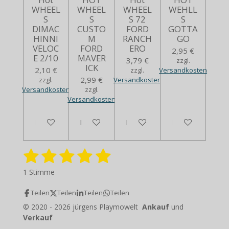
WHEEL
WHEEL
WHEEL
WEHLL
S
S
S 72
S
DIMAC
CUSTO
FORD
GOTTA
HINNI
M
RANCH
GO
VELOC
FORD
ERO
2,95 €
E 2/10
MAVER
3,79 €
zzgl.
ICK
2,10 €
zzgl.
Versandkosten
2,99 €
zzgl.
Versandkosten
Versandkosten
zzgl.
Versandkosten
In den Warenkorb
In den Warenkorb
Bei Verfügbarkeit benachrich
Bei Verfügbarkei
1
2
3
4
5
B
B
e
e
S
S
S
S
S
w
1 Stimme
w
e
t
t
t
t
t
e
r
Teilen
Teilen
Teilen
Teilen
r
e
e
e
e
e
t
t
© 2020 - 2026 jürgens Playmowelt
Ankauf
und
u
r
r
r
r
r
u
Verkauf
n
n