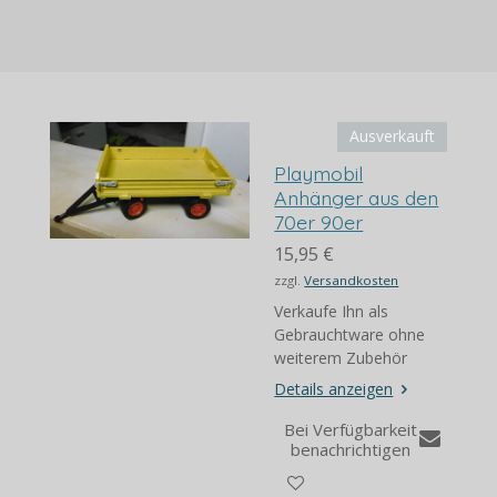
l
l
l
l
e
e
e
e
n
n
n
n
Ausverkauft
Playmobil
Anhänger aus den
70er 90er
15,95 €
zzgl.
Versandkosten
Verkaufe Ihn als
Gebrauchtware ohne
weiterem Zubehör
Details anzeigen
Bei Verfügbarkeit
benachrichtigen