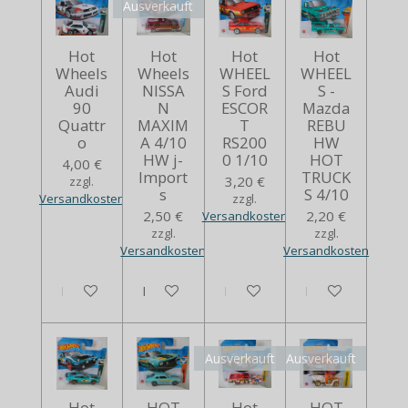
Ausverkauft
Hot
Hot
Hot
Hot
Wheels
Wheels
WHEEL
WHEEL
Audi
NISSA
S Ford
S -
90
N
ESCOR
Mazda
Quattr
MAXIM
T
REBU
o
A 4/10
RS200
HW
HW j-
0 1/10
HOT
4,00 €
Import
TRUCK
3,20 €
zzgl.
s
S 4/10
Versandkosten
zzgl.
2,50 €
2,20 €
Versandkosten
zzgl.
zzgl.
Versandkosten
Versandkosten
In den Warenkorb
Bei Verfügbarkeit benachrichtigen
In den Warenkorb
In den Warenko
Ausverkauft
Ausverkauft
Hot
HOT
Hot
HOT