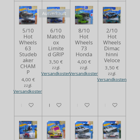
Ausverkauft
5/10
6/10
8/10
2/10
Hot
Matchb
Hot
Hot
Wheels
ox
Wheels
Wheels
63
Limite
73
Dimac
Studeb
d GRIP
Honda
hinni
aker
Veloce
3,50 €
4,00 €
CHAM
3,50 €
zzgl.
zzgl.
P
Versandkosten
Versandkosten
zzgl.
4,00 €
Versandkosten
zzgl.
Versandkosten
In den Warenkorb
Bei Verfügbarkeit benachrichtigen
In den Warenkorb
In den Warenko