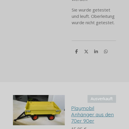
Sie wurde getestet
und leuft. Oberleitung
wurde nicht getestet.
T
T
T
T
e
e
e
e
i
i
i
i
l
l
l
l
e
e
e
e
n
n
n
n
Ausverkauft
Playmobil
Anhänger aus den
70er 90er