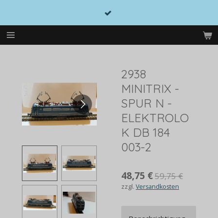
Zum
Hauptinhalt
springen
2938
MINITRIX -
SPUR N -
ELEKTROLO
K DB 184
003-2
48,75 €
59,75 €
zzgl.
Versandkosten