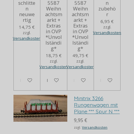
schlitte
5587
5587
n
n
Weihn
Weihn
zubehö
neuwe
achtsm
achtsm
r
rtig
arkt +
arkt +
6,95 €
Extras
Extras
14,75 €
zzgl.
in OVP
in OVP
zzgl.
Versandkosten
*Unvol
*Unvol
Versandkosten
lständi
lständi
g*
g*
18,75 €
49,75 €
zzgl.
zzgl.
Versandkosten
Versandkosten
In den Warenkorb
In den Warenkorb
Bei Verfügbarkeit benachrich
In den Warenko
Minitrix 3266
Rungenwagen mit
Plane *** Spur N ***
9,95 €
zzgl.
Versandkosten