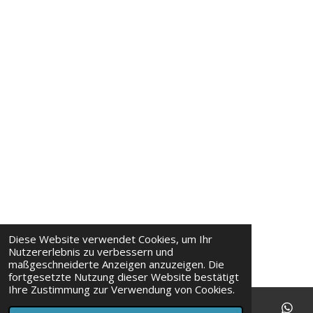
e
S
n
t
d
e
e
r
n
n
e
Diese Website verwendet Cookies, um Ihr
Nutzererlebnis zu verbessern und
maßgeschneiderte Anzeigen anzuzeigen. Die
fortgesetzte Nutzung dieser Website bestätigt
Ihre Zustimmung zur Verwendung von Cookies.