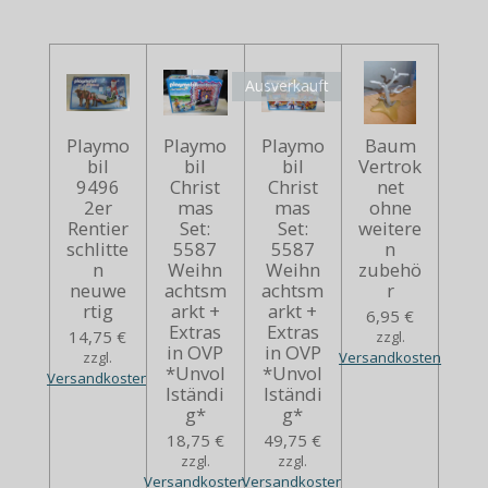
Ausverkauft
Playmo
Playmo
Playmo
Baum
bil
bil
bil
Vertrok
9496
Christ
Christ
net
2er
mas
mas
ohne
Rentier
Set:
Set:
weitere
schlitte
5587
5587
n
n
Weihn
Weihn
zubehö
neuwe
achtsm
achtsm
r
rtig
arkt +
arkt +
6,95 €
Extras
Extras
14,75 €
zzgl.
in OVP
in OVP
zzgl.
Versandkosten
*Unvol
*Unvol
Versandkosten
lständi
lständi
g*
g*
18,75 €
49,75 €
zzgl.
zzgl.
Versandkosten
Versandkosten