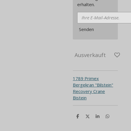
erhalten.
Senden
Ausverkauft
1789 Primex
Bergekran "Bilstein"
Recovery Crane
Bistein
T
T
T
T
e
e
e
e
i
i
i
i
l
l
l
l