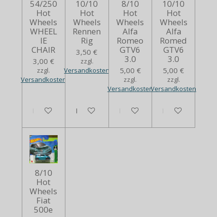
54/250
10/10
8/10
10/10
Hot
Hot
Hot
Hot
Wheels
Wheels
Wheels
Wheels
WHEEL
Rennen
Alfa
Alfa
IE
Rig
Romeo
Romed
CHAIR
GTV6
GTV6
3,50 €
3.0
3.0
3,00 €
zzgl.
5,00 €
5,00 €
zzgl.
Versandkosten
Versandkosten
zzgl.
zzgl.
Versandkosten
Versandkosten
In den Warenkorb
In den Warenkorb
In den Warenkorb
In den Warenko
8/10
Hot
Wheels
Fiat
500e