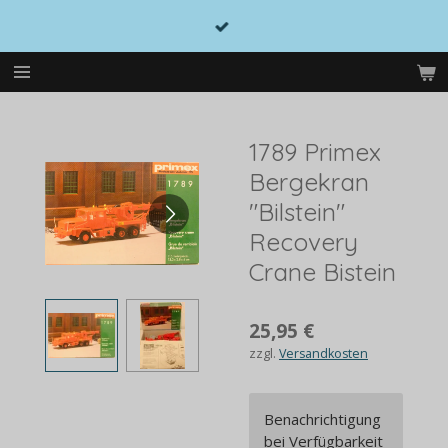
Zum
Hauptinhalt
springen
1789 Primex
Bergekran
"Bilstein"
Recovery
Crane Bistein
25,95 €
zzgl.
Versandkosten
Benachrichtigung
bei Verfügbarkeit