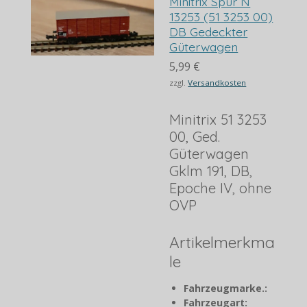
Minitrix Spur N
13253 (51 3253 00)
DB Gedeckter
Güterwagen
5,99 €
zzgl.
Versandkosten
Minitrix 51 3253
00, Ged.
Güterwagen
Gklm 191, DB,
Epoche IV, ohne
OVP
Artikelmerkma
le
Fahrzeugmarke.:
Fahrzeugart: