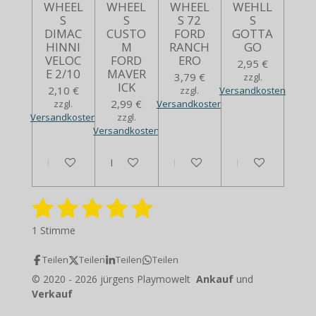
WHEEL
WHEEL
WHEEL
WEHLL
S
S
S 72
S
DIMAC
CUSTO
FORD
GOTTA
HINNI
M
RANCH
GO
VELOC
FORD
ERO
2,95 €
E 2/10
MAVER
3,79 €
zzgl.
ICK
2,10 €
zzgl.
Versandkosten
2,99 €
zzgl.
Versandkosten
Versandkosten
zzgl.
Versandkosten
In den Warenkorb
In den Warenkorb
Bei Verfügbarkeit benachrich
Bei Verfügbarkei
1
2
3
4
5
B
B
e
e
S
S
S
S
S
w
1 Stimme
w
e
t
t
t
t
t
e
r
Teilen
Teilen
Teilen
Teilen
r
e
e
e
e
e
t
t
© 2020 - 2026 jürgens Playmowelt
Ankauf
und
u
r
r
r
r
r
u
Verkauf
n
n
g