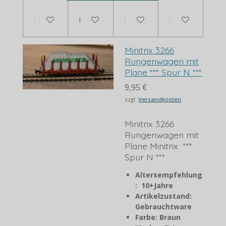
In den Warenkorb
In den Warenkorb
Bei Verfügbarkeit benachrich
In den Warenko
Minitrix 3266
Rungenwagen mit
Plane *** Spur N ***
9,95 €
zzgl.
Versandkosten
Minitrix 3266
Rungenwagen mit
Plane Minitrix ***
Spur N ***
Altersempfehlung
: 10+Jahre
Artikelzustand:
Gebrauchtware
Farbe: Braun