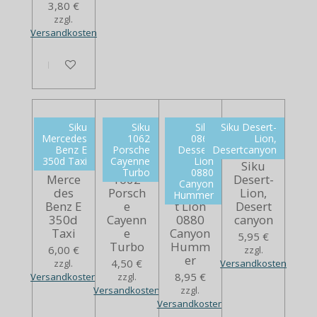
3,80 €
zzgl.
Versandkosten
In den Warenkorb
Siku
Siku
Siku
Siku Desert-
Mercedes
1062
0869
Lion,
Benz E
Porsche
Dessert
Desertcanyon
350d Taxi
Cayenne
Lion
Siku
Siku
Siku
Siku
Turbo
0880
Merce
1062
0869
Desert-
Canyon
des
Porsch
Desser
Lion,
Hummer
Benz E
e
t Lion
Desert
350d
Cayenn
0880
canyon
Taxi
e
Canyon
5,95 €
Turbo
Humm
6,00 €
zzgl.
er
4,50 €
zzgl.
Versandkosten
8,95 €
Versandkosten
zzgl.
Versandkosten
zzgl.
Versandkosten