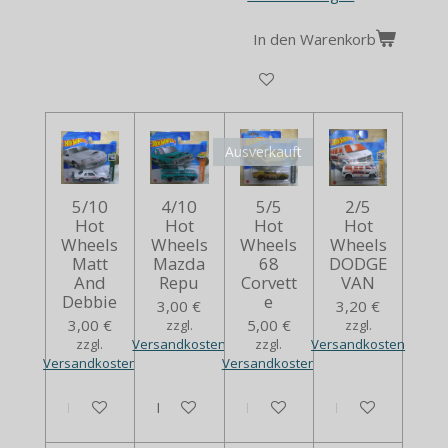
In den Warenkorb
Ausverkauft
5/10
4/10
5/5
2/5
Hot
Hot
Hot
Hot
Wheels
Wheels
Wheels
Wheels
Matt
Mazda
68
DODGE
And
Repu
Corvett
VAN
Debbie
e
3,00 €
3,20 €
3,00 €
5,00 €
zzgl.
zzgl.
zzgl.
Versandkosten
zzgl.
Versandkosten
Versandkosten
Versandkosten
In den Warenkorb
In den Warenkorb
Bei Verfügbarkeit benachrich
In den Warenko