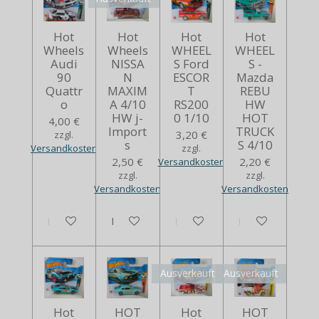
Hot
Hot
Hot
Hot
Wheels
Wheels
WHEEL
WHEEL
Audi
NISSA
S Ford
S -
90
N
ESCOR
Mazda
Quattr
MAXIM
T
REBU
o
A 4/10
RS200
HW
HW j-
0 1/10
HOT
4,00 €
Import
TRUCK
3,20 €
zzgl.
s
S 4/10
Versandkosten
zzgl.
2,50 €
2,20 €
Versandkosten
zzgl.
zzgl.
Versandkosten
Versandkosten
In den Warenkorb
Bei Verfügbarkeit benachrichtigen
In den Warenkorb
In den Warenko
Ausverkauft
Ausverkauft
Hot
HOT
Hot
HOT