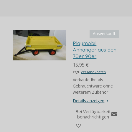
e
e
e
e
n
n
n
n
Ausverkauft
Playmobil
Anhänger aus den
70er 90er
15,95 €
zzgl.
Versandkosten
Verkaufe Ihn als
Gebrauchtware ohne
weiterem Zubehör
Details anzeigen
Bei Verfügbarkeit
benachrichtigen