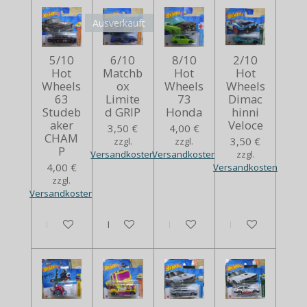
Ausverkauft
5/10
6/10
8/10
2/10
Hot
Matchb
Hot
Hot
Wheels
ox
Wheels
Wheels
63
Limite
73
Dimac
Studeb
d GRIP
Honda
hinni
aker
Veloce
3,50 €
4,00 €
CHAM
3,50 €
zzgl.
zzgl.
P
Versandkosten
Versandkosten
zzgl.
4,00 €
Versandkosten
zzgl.
Versandkosten
In den Warenkorb
Bei Verfügbarkeit benachrichtigen
In den Warenkorb
In den Warenko