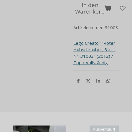
In den
Warenkorb
Artikelnummer:
31003
Lego Creator "Roter
Hubschrauber, 3 in 1
Nr. 31003" (2012) /
Top / Vollständig
T
T
T
T
e
e
e
e
i
i
i
i
l
l
l
l
e
e
e
e
n
n
n
n
Ausverkauft