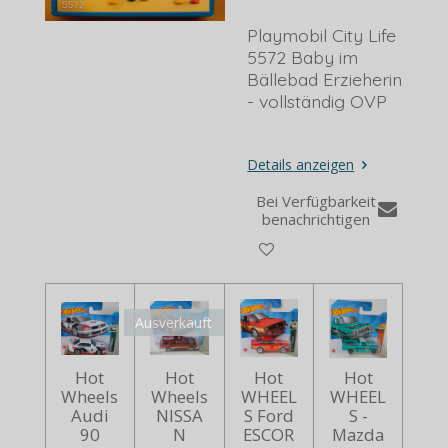
Playmobil City Life
5572 Baby im
Bällebad Erzieherin
- vollständig OVP
Details anzeigen
Bei Verfügbarkeit
benachrichtigen
Ausverkauft
Hot
Hot
Hot
Hot
Wheels
Wheels
WHEEL
WHEEL
Audi
NISSA
S Ford
S -
90
N
ESCOR
Mazda