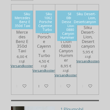
Siku
Siku
Siku
Siku Desert-
Mercedes
1062
0869
Lion,
Benz E
Porsche
Dessert
Desertcanyon
350d Taxi
Cayenne
Lion
Siku
Siku
Siku
Siku
Turbo
0880
Merce
1062
0869
Desert-
Canyon
des
Porsch
Desser
Lion,
Hummer
Benz E
e
t Lion
Desert
350d
Cayenn
0880
canyon
Taxi
e
Canyon
5,95 €
Turbo
Humm
6,00 €
zzgl.
er
4,50 €
zzgl.
Versandkosten
8,95 €
Versandkosten
zzgl.
Versandkosten
zzgl.
Versandkosten
In den Warenkorb
In den Warenkorb
Bei Verfügbarkeit benachrich
Bei Verfügbarkei
1 Playmobil