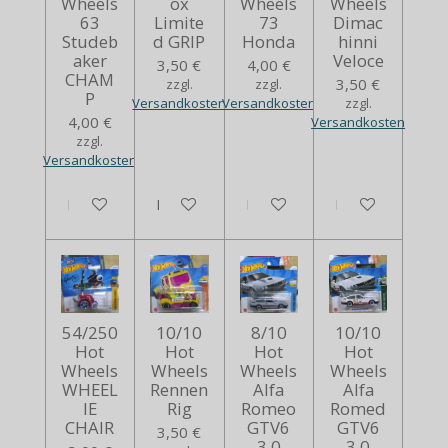
Wheels
ox
Wheels
Wheels
63
Limite
73
Dimac
Studeb
d GRIP
Honda
hinni
aker
Veloce
3,50 €
4,00 €
CHAM
3,50 €
zzgl.
zzgl.
P
Versandkosten
Versandkosten
zzgl.
4,00 €
Versandkosten
zzgl.
Versandkosten
In den Warenkorb
Bei Verfügbarkeit benachrichtigen
In den Warenkorb
In den Warenko
54/250
10/10
8/10
10/10
Hot
Hot
Hot
Hot
Wheels
Wheels
Wheels
Wheels
WHEEL
Rennen
Alfa
Alfa
IE
Rig
Romeo
Romed
CHAIR
GTV6
GTV6
3,50 €
3.0
3.0