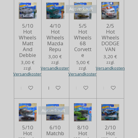
Ausverkauft
5/10
4/10
5/5
2/5
Hot
Hot
Hot
Hot
Wheels
Wheels
Wheels
Wheels
Matt
Mazda
68
DODGE
And
Repu
Corvett
VAN
Debbie
e
3,00 €
3,20 €
3,00 €
5,00 €
zzgl.
zzgl.
zzgl.
Versandkosten
zzgl.
Versandkosten
Versandkosten
Versandkosten
In den Warenkorb
In den Warenkorb
Bei Verfügbarkeit benachrich
In den Warenko
Ausverkauft
5/10
6/10
8/10
2/10
Hot
Matchb
Hot
Hot