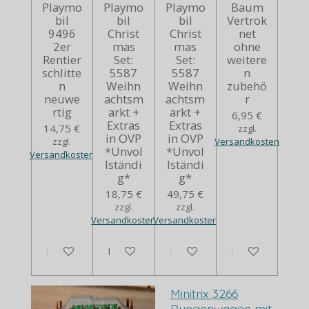
Playmo
Playmo
Playmo
Baum
bil
bil
bil
Vertrok
9496
Christ
Christ
net
2er
mas
mas
ohne
Rentier
Set:
Set:
weitere
schlitte
5587
5587
n
n
Weihn
Weihn
zubehö
neuwe
achtsm
achtsm
r
rtig
arkt +
arkt +
6,95 €
Extras
Extras
14,75 €
zzgl.
in OVP
in OVP
zzgl.
Versandkosten
*Unvol
*Unvol
Versandkosten
lständi
lständi
g*
g*
18,75 €
49,75 €
zzgl.
zzgl.
Versandkosten
Versandkosten
In den Warenkorb
In den Warenkorb
Bei Verfügbarkeit benachrich
In den Warenko
Minitrix 3266
Rungenwagen mit