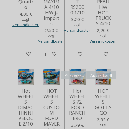
Quattr
MAXIM
T
REBU
o
A 4/10
RS200
HW
HW j-
0 1/10
HOT
4,00 €
Import
TRUCK
3,20 €
zzgl.
s
S 4/10
Versandkosten
zzgl.
2,50 €
2,20 €
Versandkosten
zzgl.
zzgl.
Versandkosten
Versandkosten
In den Warenkorb
Bei Verfügbarkeit benachrichtigen
In den Warenkorb
In den Warenko
Ausverkauft
Ausverkauft
Hot
HOT
Hot
HOT
WHEEL
WHEEL
WHEEL
WEHLL
S
S
S 72
S
DIMAC
CUSTO
FORD
GOTTA
HINNI
M
RANCH
GO
VELOC
FORD
ERO
2,95 €
E 2/10
MAVER
3,79 €
zzgl.