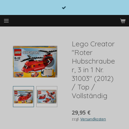
Zum
Hauptinhalt
springen
Lego Creator
"Roter
Hubschraube
r, 3 in 1 Nr.
31003" (2012)
/ Top /
Vollständig
29,95 €
zzgl.
Versandkosten