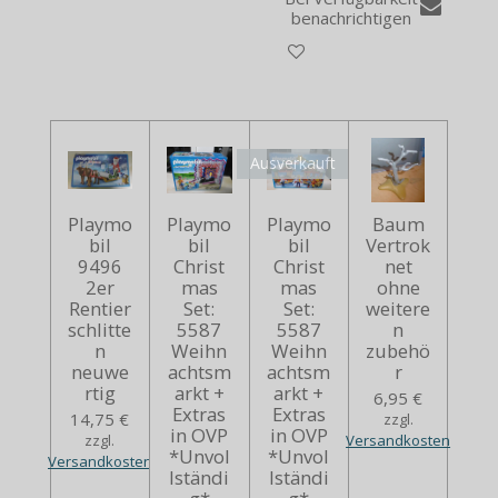
benachrichtigen
Ausverkauft
Playmo
Playmo
Playmo
Baum
bil
bil
bil
Vertrok
9496
Christ
Christ
net
2er
mas
mas
ohne
Rentier
Set:
Set:
weitere
schlitte
5587
5587
n
n
Weihn
Weihn
zubehö
neuwe
achtsm
achtsm
r
rtig
arkt +
arkt +
6,95 €
Extras
Extras
14,75 €
zzgl.
in OVP
in OVP
zzgl.
Versandkosten
*Unvol
*Unvol
Versandkosten
lständi
lständi