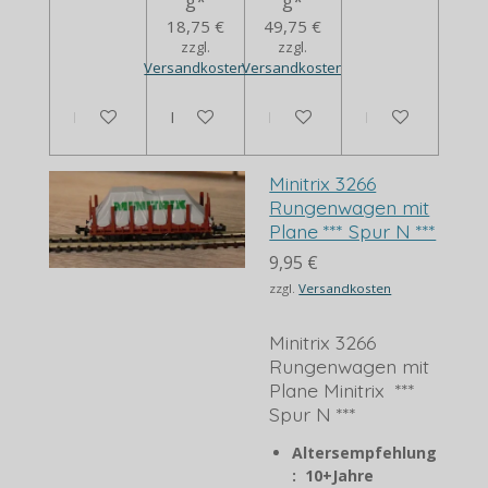
g*
g*
18,75 €
49,75 €
zzgl.
zzgl.
Versandkosten
Versandkosten
In den Warenkorb
In den Warenkorb
Bei Verfügbarkeit benachrich
In den Warenko
Minitrix 3266
Rungenwagen mit
Plane *** Spur N ***
9,95 €
zzgl.
Versandkosten
Minitrix 3266
Rungenwagen mit
Plane Minitrix ***
Spur N ***
Altersempfehlung
: 10+Jahre